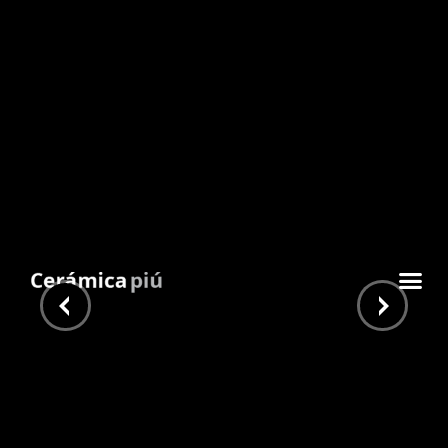
Alen Tabaco 23,3×120
Inicio
/
Piu Home
/
Simil Madera
/ Alen Tabaco
23,3×120