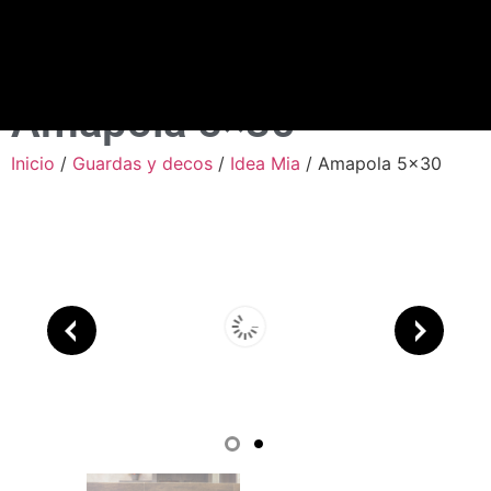
Amapola 5×30
Inicio
/
Guardas y decos
/
Idea Mia
/ Amapola 5×30