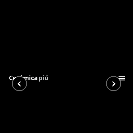
Musgo
Inicio
/
Bachas
/ Musgo