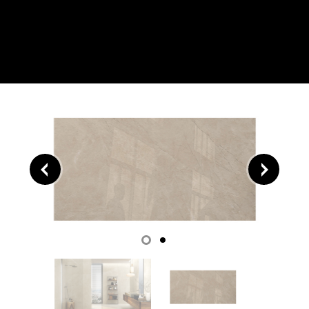
Bayona Ivory 120×240
Inicio
/
Piu Home
/
Grandes Formatos
/ Bayona Ivory
120×240