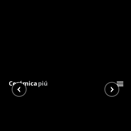
Bayona Ivory 120×120
Inicio
/
Piu Home
/
Grandes Formatos
/ Bayona Ivory
120×120