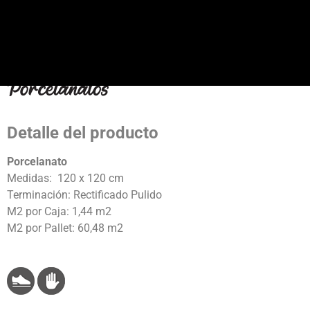
Detalle del producto
Porcelanato
Medidas: 120 x 120 cm
Terminación: Rectificado Pulido
M2 por Caja: 1,44 m2
M2 por Pallet: 60,48 m2