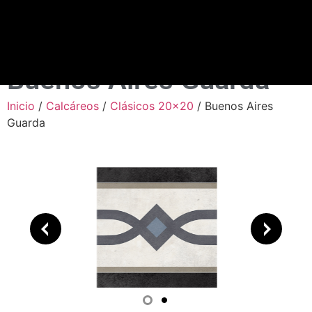
Buenos Aires Guarda
Inicio
/
Calcáreos
/
Clásicos 20x20
/ Buenos Aires
Guarda