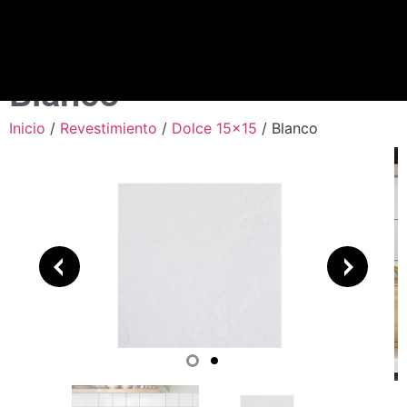
Blanco
Inicio
/
Revestimiento
/
Dolce 15x15
/ Blanco