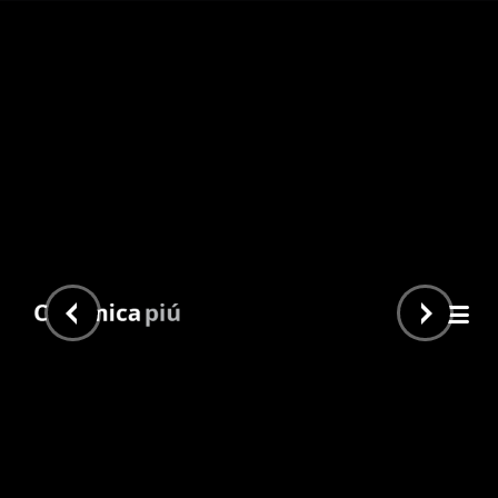
Evans Natural 23×120
Inicio
/
Piu Home
/
Simil Madera
/ Evans Natural 23×120