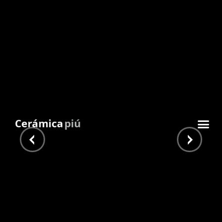
Liso Beige
Inicio
/
Calcáreos
/
Lisos 20x20
/ Liso Beige