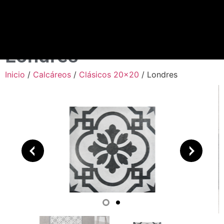
Londres
Inicio
/
Calcáreos
/
Clásicos 20x20
/ Londres