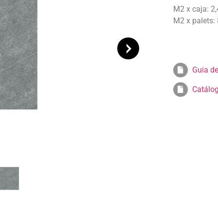
M2 x caja: 2
M2 x palets:
Guia de
Catálo