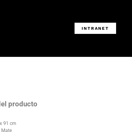
INTRANET
del producto
 x 91 cm
: Mate