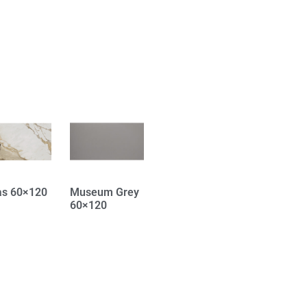
as 60×120
Museum Grey
60×120