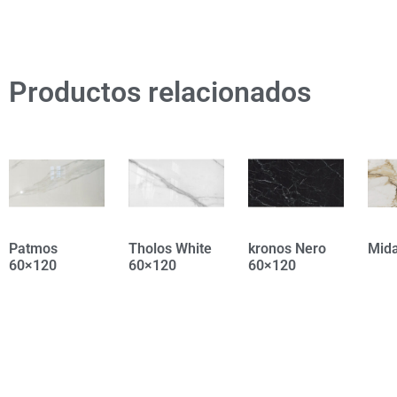
Productos relacionados
Patmos
Tholos White
kronos Nero
Mid
60×120
60×120
60×120