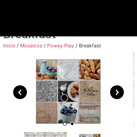
Breakfast
Inicio
/
Mosaicos
/
Powey Play
/ Breakfast