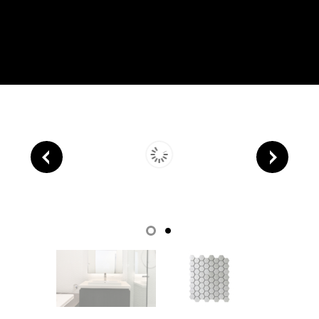
Hexa Blanco
Inicio
/
Mosaicos
/
Powey Play
/ Hexa Blanco