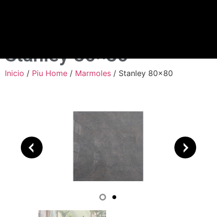
Stanley 80×80
Inicio
/
Piu Home
/
Marmoles
/ Stanley 80×80