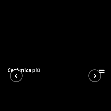
Uppsala Greige 30×150
Inicio
/
Piu Home
/
Simil Madera
/ Uppsala Greige
30×150