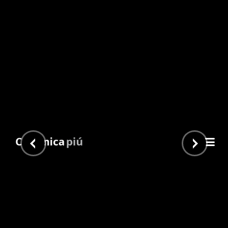
Urban Graphite 91×91
Inicio
/
Piu Home
/
Cementicios
/ Urban Graphite 91×91