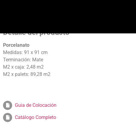
Detalle del producto
Porcelanato
Medidas: 91 x 91 cm
Terminación: Mate
M2 x caja: 2,48 m2
M2 x palets: 89,28 m2
Guia de Colocación
Catálogo Completo