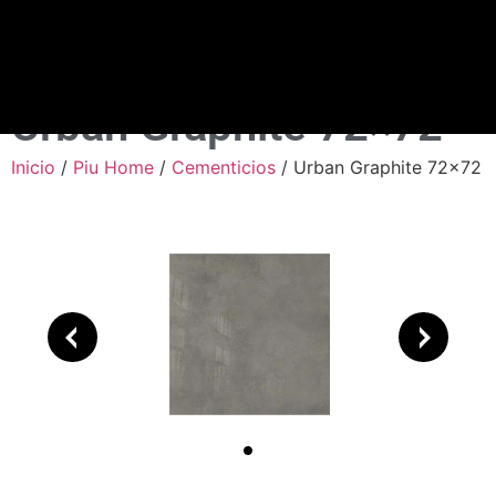
Urban Graphite 72×72
Inicio
/
Piu Home
/
Cementicios
/ Urban Graphite 72×72