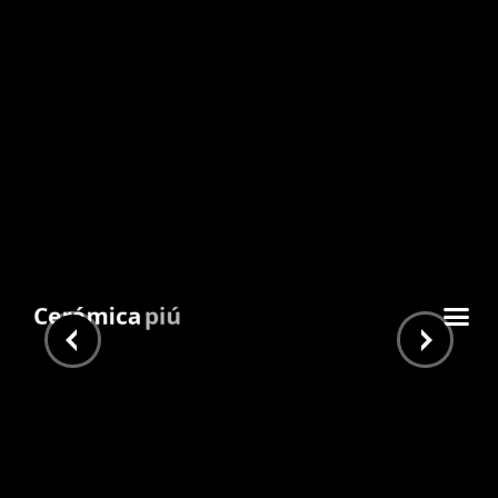
Alma Rosso 4,9×30,7
Inicio
/
Guardas y decos
/
Idea Casa
/ Alma Rosso
4,9×30,7