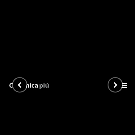
Enya 4,9×30,7
Inicio
/
Guardas y decos
/
Idea Casa
/ Enya 4,9×30,7