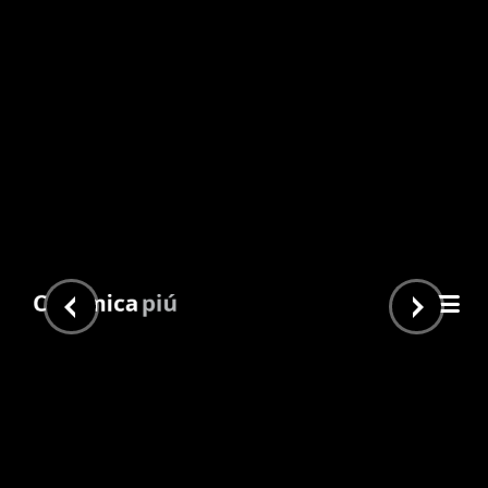
Capadoia 91×91
Inicio
/
Piu Home
/
Marmoles
/ Capadoia 91×91