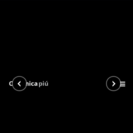
Tholos White 60×120
Inicio
/
Piu Home
/
Marmoles
/ Tholos White 60×120