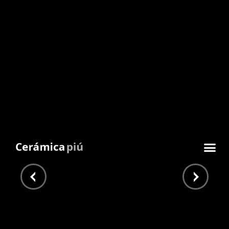
Florence Miele
120×260
Inicio
/
Piu Home
/
Grandes Formatos
/ Florence Miele
120×260