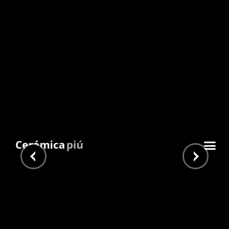
Oakland Cream 30×180
Inicio
/
Piu Home
/
Simil Madera
/ Oakland Cream
30×180