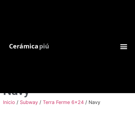
Navy
Inicio
/
Subway
/
Terra Ferme 6x24
/ Navy