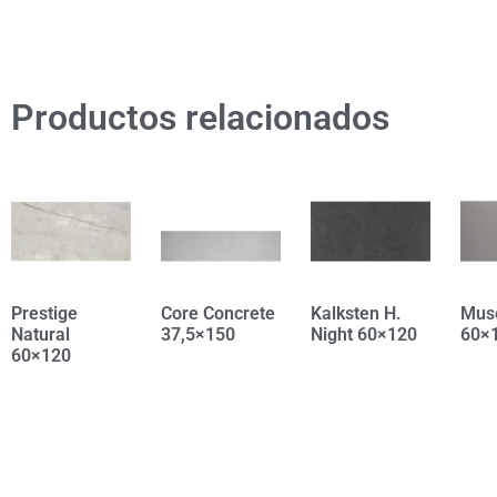
Productos relacionados
Prestige
Core Concrete
Kalksten H.
Mus
Natural
37,5×150
Night 60×120
60×
60×120