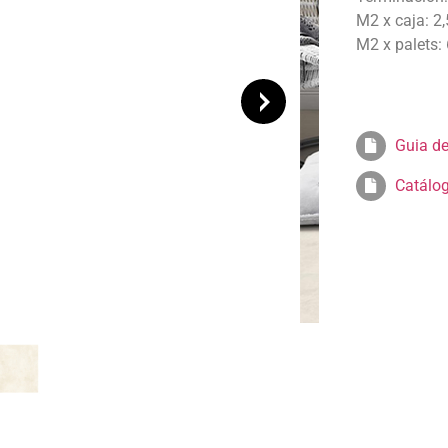
M2 x caja: 2
M2 x palets:
Guia de
Catálo