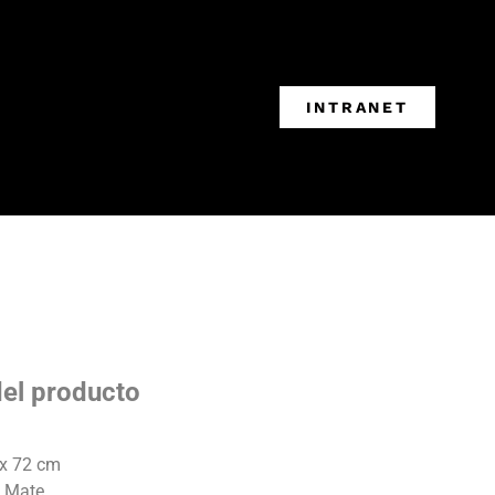
INTRANET
del producto
 x 72 cm
: Mate