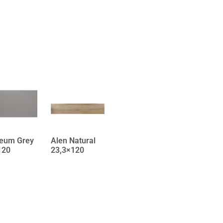
eum Grey
Alen Natural
120
23,3×120