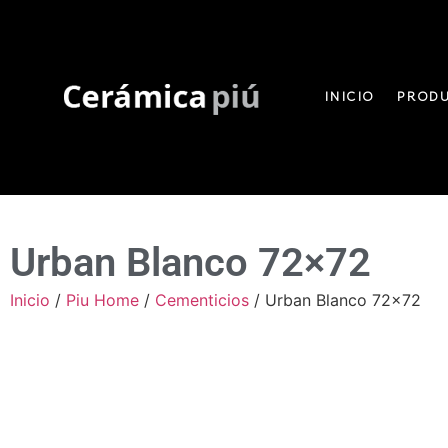
INICIO
PROD
Urban Blanco 72×72
Inicio
/
Piu Home
/
Cementicios
/ Urban Blanco 72×72