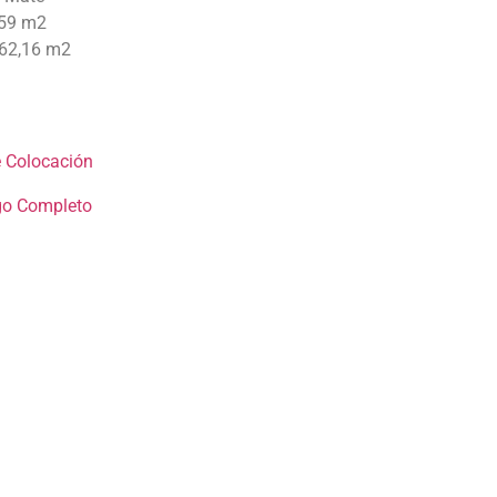
,59 m2
 62,16 m2
 Colocación
go Completo