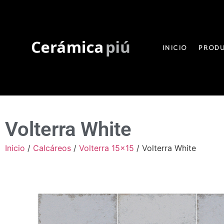
INICIO
PROD
Volterra White
Inicio
/
Calcáreos
/
Volterra 15x15
/ Volterra White