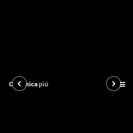
Blanco Brillante
Inicio
/
Subway
/
Veneto 6,8x28,5
/ Blanco Brillante