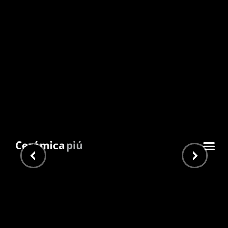
Manaos Verde 120×260
Inicio
/
Piu Home
/
Grandes Formatos
/ Manaos Verde
120×260