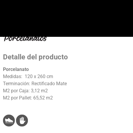
Detalle del producto
Porcelanato
Medidas: 120 x 260 cm
Terminación: Rectificado Mate
M2 por Caja: 3,12 m2
M2 por Pallet: 65,52 m2