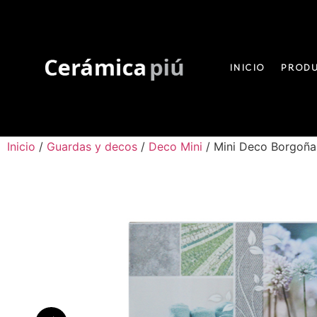
INICIO
PROD
Mini Deco Borgoña 25×
Inicio
/
Guardas y decos
/
Deco Mini
/ Mini Deco Borgoñ