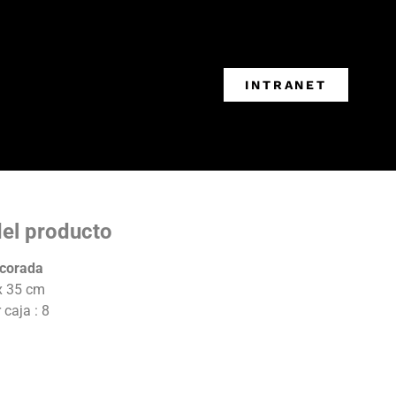
INTRANET
del producto
corada
x 35 cm
caja : 8