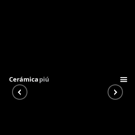
Mini Deco Base 25×35
Inicio
/
Guardas y decos
/
Deco Mini
/ Mini Deco Base
25×35