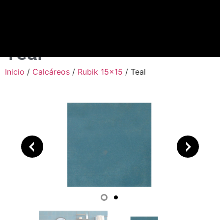
Teal
Inicio
/
Calcáreos
/
Rubik 15x15
/ Teal