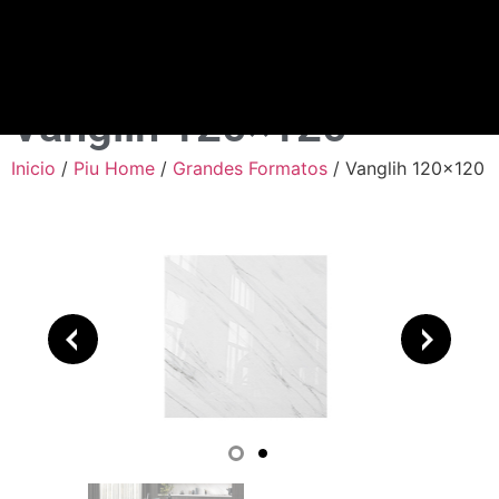
Vanglih 120×120
Inicio
/
Piu Home
/
Grandes Formatos
/ Vanglih 120×120